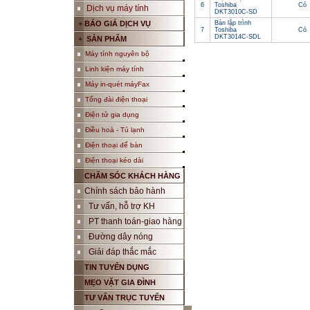
6
Toshiba
Có
Dịch vụ máy tính
DKT3010C-SD
+
BÁO GIÁ DỊCH VỤ
Bàn lập trình
7
Toshiba
Có
DKT3014C-SDL
+
SẢN PHẨM
Máy tính nguyên bộ
Linh kiện máy tính
Máy in-quét máyFax
Tổng đài điện thoại
Điện tử gia dụng
Điều hoà - Tủ lạnh
Điện thoại để bàn
Điện thoại kéo dài
CHĂM SÓC KHÁCH HÀNG
Chính sách bảo hành
Tư vấn, hỗ trợ KH
PT thanh toán-giao hàng
Đường dây nóng
Giải đáp thắc mắc
TIN TUYỂN DỤNG
MẸO VẶT GIA ĐÌNH
TƯ VẤN TRỤC TUYẾN