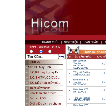
TRANG CHỦ
|
GIỚI THIỆU
|
SẢN PHẨM
|
Tin tức
Sản phẩm
Dịch vụ
TỔNG ĐÀI TOSHI
STT
TÊN SẢN PHẦM
KHO H
Bàn lập trình
DỊCH VỤ
Toshiba
1
Có
DKT3020C-
S/C, BH Máy Tính
SD/DDSS3060
S/C,BH máy In,máy Fax
Tổng đài Toshiba
2
Có
STRATA-CTX670
S/C, BH TV,VCD,DVD ...
Điện thoại KTS
3
Toshiba
Có
S/C Điều hoà, máy giặt...
DKT3020C-S
Thiết kế website
Điện thoại KTS
4
Có
DKT3010C-S
Phát triển phần mềm
Dịch vụ ADSL
Tổng đài Toshiba
5
Có
STRATA-CTX100
Giới thiệu dịch vụ chung
Điện thoại KTS